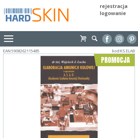
rejestracja
logowanie
EAN:5908262115485
kod:KS.ELAB
PROMOCJA