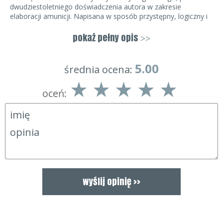
dwudziestoletniego doświadczenia autora w zakresie
elaboracji amunicji. Napisana w sposób przystępny, logiczny i
zrozumiały, gdzie krok po kroku, zdjęcie po zdjęciu, autor
wprowadza czytelnika w arkana kunsztu elaboracji
na
pokaż pełny opis
>>
najwyższym poziomie światowym.
5.00
średnia ocena:
oceń: