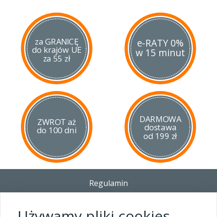
za GRANICĘ
e-RATY 0%
do krajów UE
w 15 minut
za 55 zł
DARMOWA
ZWROT aż
dostawa
do 100 dni
od 199 zł
Regulamin
Dostawa - Płatność - Zwrot
Polityka prywatności i pliki cookies
Używamy pliki cookies