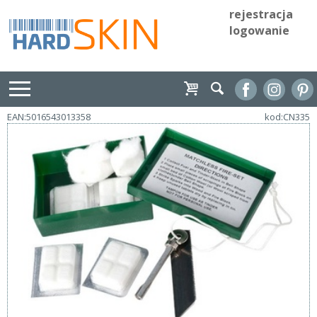
rejestracja
logowanie
EAN:5016543013358
kod:CN335