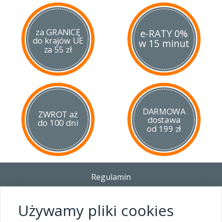
za GRANICĘ
e-RATY 0%
do krajów UE
w 15 minut
za 55 zł
DARMOWA
ZWROT aż
dostawa
do 100 dni
od 199 zł
Regulamin
Dostawa - Płatność - Zwrot
Polityka prywatności i pliki cookies
Używamy pliki cookies
Blog