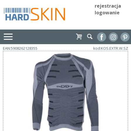
rejestracja
logowanie
EAN:5908262128355
kod:KOS.EXTR.W.SZ