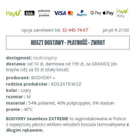
opcja zamówień tel.
32 445-74-07
pn-pt 9-21:00
KOSZT DOSTAWY - PŁATNOŚĆ - ZWROT
dostępność:
niedostępny
dostawa:
od 10 zł, darmowa od 199 zł, za GRANICĘ (do
krajów UE) za 55 zł (stały koszt)
producent:
BODYDRY »
rodzina produktów :
KOS.EXTR.W.SZ
kolor :
szary
rozmiar :
M
materiał :
54% poliamid, 40% polipropylen, 6% elastan
pranie :
40°C
BODYDRY Seamless EXTREME
to wyprodukowana w Polsce
z najwyższej jakości włókien włoskich koszula termoaktywna
z
długim rękawem.