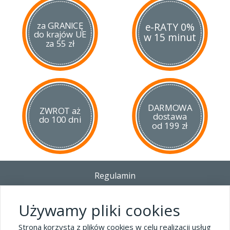
za GRANICĘ
e-RATY 0%
do krajów UE
w 15 minut
za 55 zł
DARMOWA
ZWROT aż
dostawa
do 100 dni
od 199 zł
Regulamin
Dostawa - Płatność - Zwrot
Polityka prywatności i pliki cookies
Używamy pliki cookies
Blog
Strona korzysta z plików cookies w celu realizacji usług