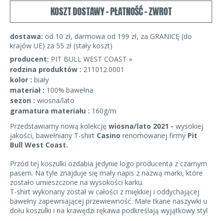
KOSZT DOSTAWY - PŁATNOŚĆ - ZWROT
dostawa:
od 10 zł, darmowa od 199 zł, za GRANICĘ (do
krajów UE) za 55 zł (stały koszt)
producent:
PIT BULL WEST COAST »
rodzina produktów :
211012.0001
kolor :
biały
materiał :
100% bawełna
sezon :
wiosna/lato
gramatura materiału :
160g/m
Przedstawiamy nową kolekcję
wiosna/lato 2021 -
wysokiej
jakości, bawełniany T-shirt
Casino
renomowanej firmy
Pit
Bull West Coast
.
Przód tej koszulki ozdabia jedynie logo producenta z czarnym
pasem. Na tyle znajduje się mały napis z nazwą marki, które
zostało umieszczone na wysokości karku.
T-shirt wykonany został w całości z miękkiej i oddychającej
bawełny zapewniającej przewiewność. Małe tkane naszywki u
dołu koszulki i na krawędzi rękawa podkreślają wyjątkowy styl
produktów.