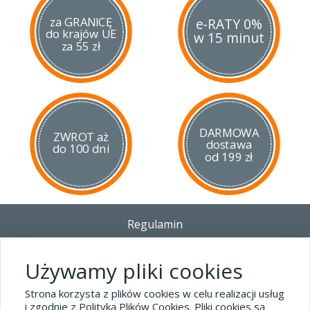
za GRANICĘ
e-RATY 0%
do krajów UE
w 15 minut
za 55 zł
DARMOWA
ZWROT aż
dostawa
do 100 dni
od 199 zł
Regulamin
Dostawa - Płatność - Zwrot
Polityka prywatności i pliki cookies
Używamy pliki cookies
Blog
Strona korzysta z plików cookies w celu realizacji usług
i zgodnie z Polityką Plików Cookies. Pliki cookies są