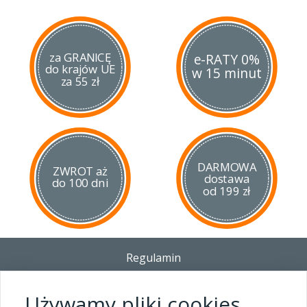
za GRANICĘ
e-RATY 0%
do krajów UE
w 15 minut
za 55 zł
DARMOWA
ZWROT aż
dostawa
do 100 dni
od 199 zł
Regulamin
Dostawa - Płatność - Zwrot
Polityka prywatności i pliki cookies
Używamy pliki cookies