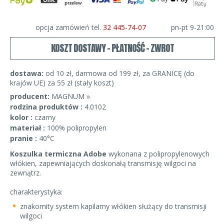
opcja zamówień tel.
32 445-74-07
pn-pt 9-21:00
KOSZT DOSTAWY - PŁATNOŚĆ - ZWROT
dostawa:
od 10 zł, darmowa od 199 zł, za GRANICĘ (do
krajów UE) za 55 zł (stały koszt)
producent:
MAGNUM »
rodzina produktów :
4.0102
kolor :
czarny
materiał :
100% polipropylen
pranie :
40°C
Koszulka termiczna Adobe
wykonana z polipropylenowych
włókien, zapewniających doskonałą transmisję wilgoci na
zewnątrz.
charakterystyka:
znakomity system kapilarny włókien służący do transmisji
wilgoci