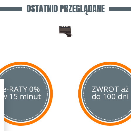
OSTATNIO PRZEGLĄDANE
e-RATY 0%
ZWROT aż
w 15 minut
do 100 dni