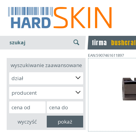
firma
bushcraf
szukaj
EAN:5907461611897
wyszukiwanie zaawansowane
dział
producent