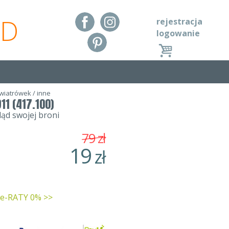
RD
rejestracja
logowanie
 wiatrówek
/
inne
1 (417.100)
ląd swojej broni
79
zł
19
zł
 e-RATY 0% >>