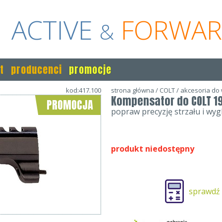
ACTIVE
FORWA
&
t
producenci
promocje
kod:417.100
strona główna
/
COLT
/
akcesoria do
Kompensator do COLT 191
PROMOCJA
popraw precyzję strzału i wyg
produkt niedostępny
sprawdź