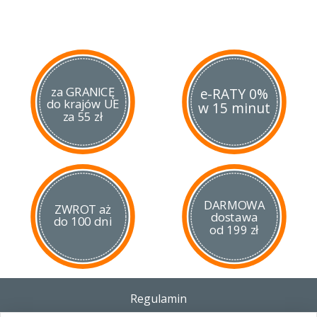
za GRANICĘ
e-RATY 0%
do krajów UE
w 15 minut
za 55 zł
DARMOWA
ZWROT aż
dostawa
do 100 dni
od 199 zł
Regulamin