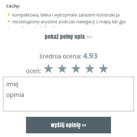
Cechy:
kompaktowa, lekka i wytrzymała zarazem konstrukcja
niezastąpiony asystent podczas nawigacji z mapą lub gps
wyraźny wskaźnik północy
karabińczyk pozwalający zamontować kompas w
pokaż pełny opis
>>
wygodnym dla nas miejscu
4.93
średnia ocena:
oceń: