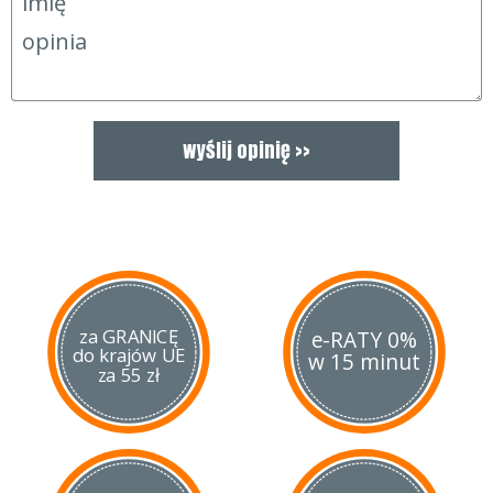
za GRANICĘ
e-RATY 0%
do krajów UE
w 15 minut
za 55 zł