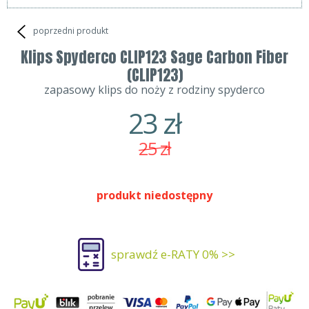
poprzedni produkt
Klips Spyderco CLIP123 Sage Carbon Fiber
(CLIP123)
zapasowy klips do noży z rodziny spyderco
23
zł
25
zł
produkt niedostępny
sprawdź e-RATY 0% >>