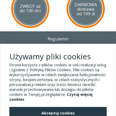
DARMOWA
ZWROT aż
dostawa
do 100 dni
od 199 zł
Regulamin
Dostawa - Płatność - Zwrot
Polityka prywatności i pliki cookies
Używamy pliki cookies
Blog
Strona korzysta z plików cookies w celu realizacji usług
i zgodnie z Polityką Plików Cookies. Pliki cookies są
wykorzystywanie w celach zwiększania funkcjonalności
Dane kontaktowe
strony, bezpieczeństwa, w celach statystycznych i
tel.32 445-74-07
personalizacji reklam oraz treści Możesz określić
warunki przechowywania lub dostępu do plików
sklep@hard-skin.pl
cookies w Twojej przeglądarce.
Czytaj więcej
cookies
Realizacja: KM7.pl
Akceptuj cookies