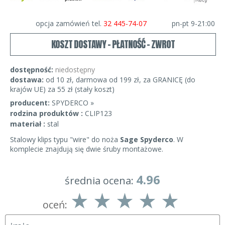
opcja zamówień tel.
32 445-74-07
pn-pt 9-21:00
KOSZT DOSTAWY - PŁATNOŚĆ - ZWROT
dostępność:
niedostępny
dostawa:
od 10 zł, darmowa od 199 zł, za GRANICĘ (do
krajów UE) za 55 zł (stały koszt)
producent:
SPYDERCO »
rodzina produktów :
CLIP123
materiał :
stal
Stalowy klips typu "wire" do noża
Sage Spyderco
. W
komplecie znajdują się dwie śruby montażowe.
4.96
średnia ocena:
oceń: