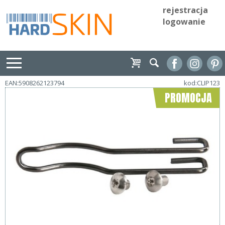
rejestracja
logowanie
EAN:5908262123794
kod:CLIP123
PROMOCJA