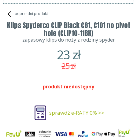
poprzedni produkt
Klips Spyderco CLIP Black C81, C101 no pivot
hole (CLIP10-11BK)
zapasowy klips do noży z rodziny spyder
23
zł
25
zł
produkt niedostępny
sprawdź e-RATY 0% >>