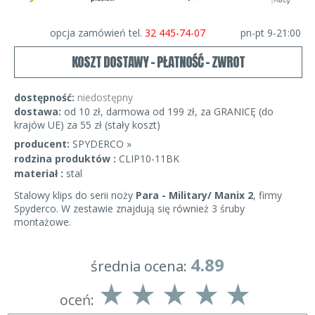
opcja zamówień tel.
32 445-74-07
pn-pt 9-21:00
KOSZT DOSTAWY - PŁATNOŚĆ - ZWROT
dostępność:
niedostępny
dostawa:
od 10 zł, darmowa od 199 zł, za GRANICĘ (do
krajów UE) za 55 zł (stały koszt)
producent:
SPYDERCO »
rodzina produktów :
CLIP10-11BK
materiał :
stal
Stalowy klips do serii noży
Para - Military/ Manix 2
, firmy
Spyderco. W zestawie znajdują się również 3 śruby
montażowe.
4.89
średnia ocena:
oceń: