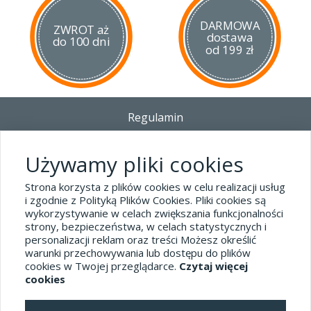
DARMOWA
ZWROT aż
dostawa
do 100 dni
od 199 zł
Regulamin
Dostawa - Płatność - Zwrot
Polityka prywatności i pliki cookies
Używamy pliki cookies
Blog
Strona korzysta z plików cookies w celu realizacji usług
i zgodnie z Polityką Plików Cookies. Pliki cookies są
wykorzystywanie w celach zwiększania funkcjonalności
Dane kontaktowe
strony, bezpieczeństwa, w celach statystycznych i
tel.32 445-74-07
personalizacji reklam oraz treści Możesz określić
warunki przechowywania lub dostępu do plików
sklep@hard-skin.pl
cookies w Twojej przeglądarce.
Czytaj więcej
cookies
Realizacja: KM7.pl