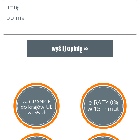
za GRANICĘ
e-RATY 0%
do krajów UE
w 15 minut
za 55 zł