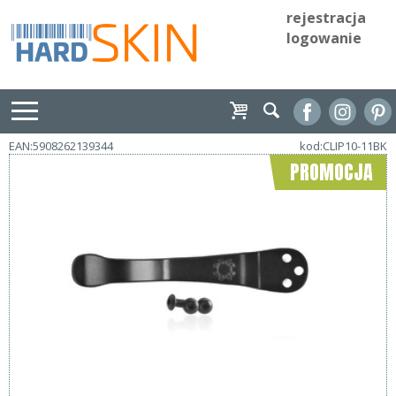
rejestracja
logowanie
EAN:5908262139344
kod:CLIP10-11BK
PROMOCJA