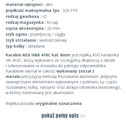
materiał rękojeści :
abs
prędkość maksymalna fps :
320 FPS
rodzaj gearboxa :
v2
rodzaj magazynka :
hi-cap
szyna akcesoryjna :
22 mm
tryb ognia :
pojedynczy / ciągły
tryb strzelania :
wielostrzałowy
typ kolby :
składana
Karabin AEG H&K 416C kal. 6mm
jest repliką ASG karabinka
HK 416C, którą wykonano ze szczególną dbałością o detale
i odwzorowanie w stosunku do palnego odpowiednika.
Karabinek niemal w całości
wykonany został z
metalu
precyzyjną metodą frezowania aluminium. Jedynymi
zewnętrznymi elementami wykonanymi z polimeru są: części
rozsuwanej kolby, rękojeść oraz atrapa celownika laserowego,
w której montowany jest akumulator.
Replika posiada
oryginalne oznaczenia
producenta
naniesione na korpus karabinka, dzięki czemu
może on trafić do zbiorów każdego kolekcjonera replik ASG.
pokaż pełny opis
>>
Po odciągnięciu dźwigni przeładowania, otwiera się klapka