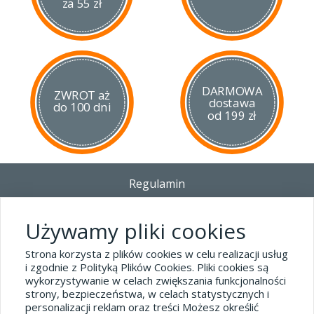
nawet najbardziej wymagającego airsoftowca.
za 55 zł
DARMOWA
ZWROT aż
dostawa
do 100 dni
od 199 zł
Regulamin
Dostawa - Płatność - Zwrot
Polityka prywatności i pliki cookies
Używamy pliki cookies
Blog
Strona korzysta z plików cookies w celu realizacji usług
i zgodnie z Polityką Plików Cookies. Pliki cookies są
wykorzystywanie w celach zwiększania funkcjonalności
Dane kontaktowe
strony, bezpieczeństwa, w celach statystycznych i
tel.32 445-74-07
personalizacji reklam oraz treści Możesz określić