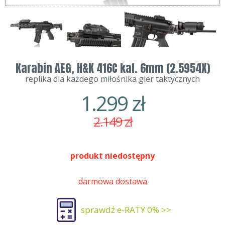
Karabin AEG, H&K 416C kal. 6mm (2.5954X)
replika dla każdego miłośnika gier taktycznych
1.299
zł
2.149
zł
produkt niedostępny
darmowa dostawa
sprawdź e-RATY 0% >>