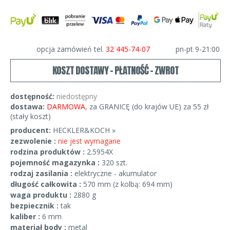
opcja zamówień tel.
32 445-74-07
pn-pt 9-21:00
KOSZT DOSTAWY - PŁATNOŚĆ - ZWROT
dostępność:
niedostępny
dostawa:
DARMOWA
, za GRANICĘ (do krajów UE) za 55 zł
(stały koszt)
producent:
HECKLER&KOCH »
zezwolenie :
nie jest wymagane
rodzina produktów :
2.5954X
pojemność magazynka :
320 szt.
rodzaj zasilania :
elektryczne - akumulator
długość całkowita :
570 mm (z kolbą: 694 mm)
waga produktu :
2880 g
bezpiecznik :
tak
kaliber :
6 mm
materiał body :
metal