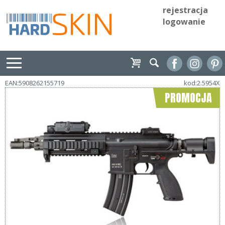
rejestracja
logowanie
EAN:5908262155719
kod:2.5954X
PROMOCJA