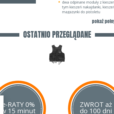
dwa odpinane moduły z kieszen
tym kieszeń nakajdanki, kiesze
magazynki do pistoletu
kieszenie zamykane są na rzep
pokaż pełn
na plecach panel velcro umożli
OSTATNIO PRZEGLĄDANE
e-RATY 0%
ZWROT aż
w 15 minut
do 100 dni