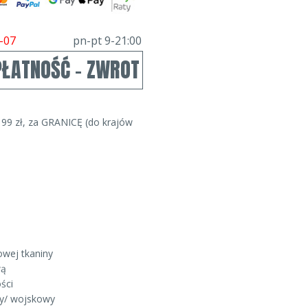
-07
pn-pt 9-21:00
PŁATNOŚĆ - ZWROT
99 zł, za GRANICĘ (do krajów
wej tkaniny
wą
ści
zny/ wojskowy