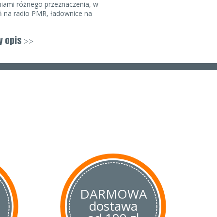
iami różnego przeznaczenia, w
ń na radio PMR, ładownice na
y opis
>>
wiający przyczepienie naszywki
DARMOWA
dostawa