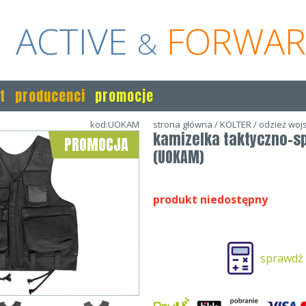
ACTIVE
FORWA
&
t
producenci
promocje
kod:UOKAM
strona główna
/
KOLTER
/
odzież wo
kamizelka taktyczno-sp
PROMOCJA
(UOKAM)
produkt niedostępny
sprawdź