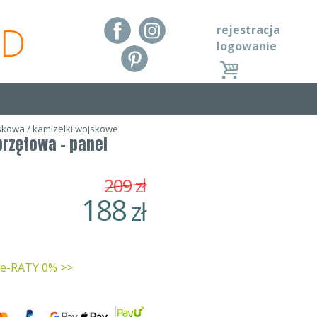
RD
rejestracja
logowanie
jskowa
/
kamizelki wojskowe
rzętowa - panel
209
zł
188
zł
 e-RATY 0% >>