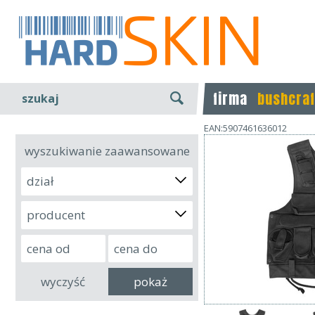
firma
bushcraf
szukaj
EAN:5907461636012
wyszukiwanie zaawansowane
dział
producent