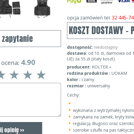
opcja zamówień tel.
32 445-74
KOSZT DOSTAWY - 
j zapytanie
dostępność:
niedostępny
dostawa:
od 10 zł, darmowa od 1
UE) za 55 zł (stały koszt)
4.90
 ocena:
producent:
KOLTER »
rodzina produktów :
UOKAM
kolor :
czarny
rozmiar :
uniwersalny
Cechy:
wykonana z wytrzymałej nylono
zamykana na zamek, kryty list
regulacją długości oraz szeroko
szerokie szlufki na pas taktyc