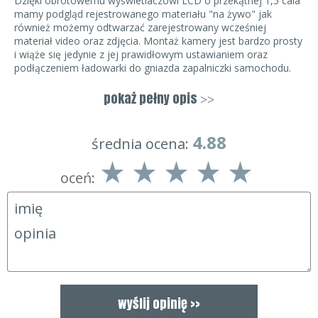
Dzięki obrotowemu wyświetlaczowi LCD o przekątnej 1,5 cala
mamy podgląd rejestrowanego materiału "na żywo" jak
również możemy odtwarzać zarejestrowany wcześniej
materiał video oraz zdjęcia. Montaż kamery jest bardzo prosty
i wiąże się jedynie z jej prawidłowym ustawianiem oraz
podłączeniem ładowarki do gniazda zapalniczki samochodu.
Kamera jest uruchamiana automatycznie wraz ze startem
silnika oraz przerywa nagrywanie po jego wyłączeniu (istnieje
pokaż pełny opis
>>
również możliwość uruchamiania nagrywania przy pomocy
przycisków). Wszelkich ustawień kamery dokonujemy za
pomocą czytelnego
4.88
średnia ocena:
i prostego w obsłudze menu.
oceń:
Kamera może rejestrować video w pętli (najstarsze nagrania
są sukcesywnie usuwane) dzięki czemu nie ma konieczności
usuwania nagrań ręcznie. Wybrane nagrania można również
zabezpieczyć przed kasowaniem. Dzięki tej funkcji kamera nie
będzie usuwać tak oznaczonych nagrań.
Kamera wyposażona jest również w diody podświetlające
w podczerwieni dzięki czemu istnieje możliwość rejestracji
video w całkowitej ciemności.
Dane techniczne: