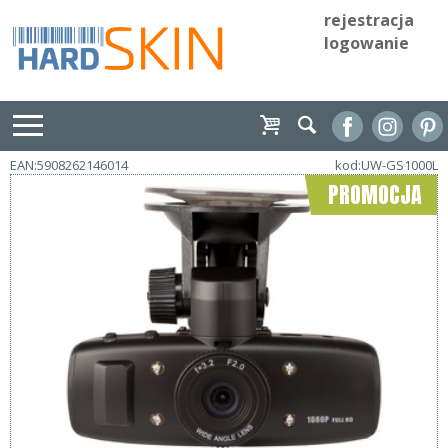
rejestracja
logowanie
EAN:5908262146014
kod:UW-GS1000L
PROMOCJA