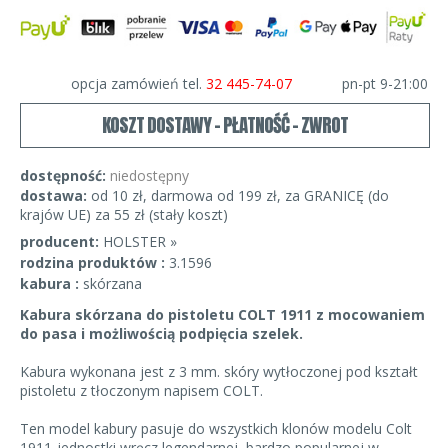
opcja zamówień tel.
32 445-74-07
pn-pt 9-21:00
KOSZT DOSTAWY - PŁATNOŚĆ - ZWROT
dostępność:
niedostępny
dostawa:
od 10 zł, darmowa od 199 zł, za GRANICĘ (do
krajów UE) za 55 zł (stały koszt)
producent:
HOLSTER »
rodzina produktów :
3.1596
kabura :
skórzana
Kabura skórzana do pistoletu COLT 1911 z mocowaniem
do pasa i możliwością podpięcia szelek.
Kabura wykonana jest z 3 mm. skóry wytłoczonej pod kształt
pistoletu z tłoczonym napisem COLT.
Ten model kabury pasuje do wszystkich klonów modelu Colt
1911-jednostki wręcz legendarnej, bardzo popularnej w