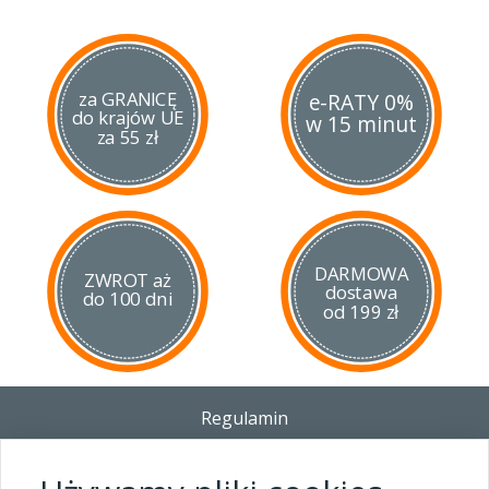
za GRANICĘ
e-RATY 0%
do krajów UE
w 15 minut
za 55 zł
DARMOWA
ZWROT aż
dostawa
do 100 dni
od 199 zł
Regulamin
Dostawa - Płatność - Zwrot
Polityka prywatności i pliki cookies