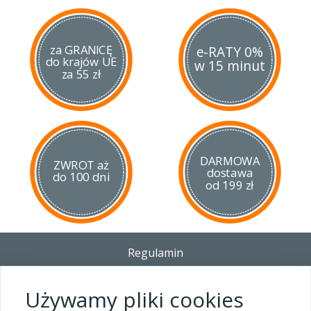
za GRANICĘ
e-RATY 0%
do krajów UE
w 15 minut
za 55 zł
DARMOWA
ZWROT aż
dostawa
do 100 dni
od 199 zł
Regulamin
Dostawa - Płatność - Zwrot
Polityka prywatności i pliki cookies
Używamy pliki cookies