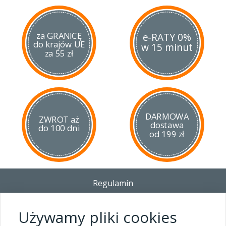
za GRANICĘ
e-RATY 0%
do krajów UE
w 15 minut
za 55 zł
DARMOWA
ZWROT aż
dostawa
do 100 dni
od 199 zł
Regulamin
Dostawa - Płatność - Zwrot
Polityka prywatności i pliki cookies
Używamy pliki cookies
Blog