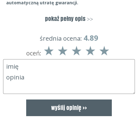
automatyczną utratę gwarancji.
Do zestawu nie jest dołączana instrukcja montażowa.
pokaż pełny opis
>>
4.89
średnia ocena:
oceń: