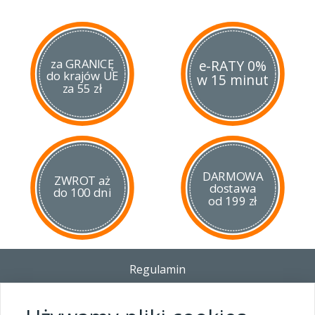
za GRANICĘ
e-RATY 0%
do krajów UE
w 15 minut
za 55 zł
DARMOWA
ZWROT aż
dostawa
do 100 dni
od 199 zł
Regulamin
Dostawa - Płatność - Zwrot
Polityka prywatności i pliki cookies