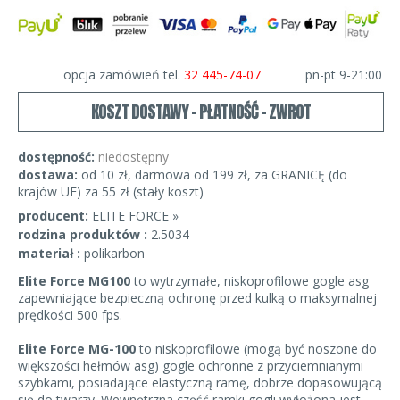
opcja zamówień tel.
32 445-74-07
pn-pt 9-21:00
KOSZT DOSTAWY - PŁATNOŚĆ - ZWROT
dostępność:
niedostępny
dostawa:
od 10 zł, darmowa od 199 zł, za GRANICĘ (do
krajów UE) za 55 zł (stały koszt)
producent:
ELITE FORCE »
rodzina produktów :
2.5034
materiał :
polikarbon
Elite Force MG100
to wytrzymałe, niskoprofilowe gogle asg
zapewniające bezpieczną ochronę przed kulką o maksymalnej
prędkości 500 fps.
Elite Force MG-100
to niskoprofilowe (mogą być noszone do
większości hełmów asg) gogle ochronne z przyciemnianymi
szybkami, posiadające elastyczną ramę, dobrze dopasowującą
się do twarzy. Wewnętrzna część ramki gogli wyłożona jest