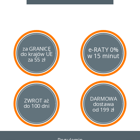
2. Chronić przed przekłuciem, wgnieceniem, temperaturą
powyżej 50°C (latem w samochodzie).
3. W trakcie używania utrzymuj bezpieczny dystans od
napastników.
4. Dyszę zawsze kieruj w stronę napastnika na wysokości
piersi lub twarzy.
5. W trakcie używania nie zbliżać się do napastnika, jeśli trzeba
skoryguj strumień gazu.
za GRANICĘ
e-RATY 0%
do krajów UE
6. Zasięg gazu zawsze zależy od warunków atmosferycznych
w 15 minut
za 55 zł
takich jak deszcz, mocny wiatr.
7. Po użyciu nawet jeden raz zaleca się wymianę pojemnika na
nowy bez względu na to ile go użyłeś.
8. W razie konieczności etykieta ma nadrukowaną informację
o sposobie udzielenia pomocy przedlekarskiej.
9. Data ważności produktu znajduje się na spodzie pojemnika.
10. Produkt w pełni legalny do samoobrony w Polsce.
DARMOWA
ZWROT aż
dostawa
do 100 dni
od 199 zł