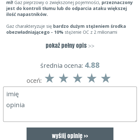
ml!
Gaz pieprzowy o zwiększonej pojemności,
przeznaczony
jest do kontroli tłumu lub do odparcia ataku większej
ilość napastników.
Gaz charakteryzuje się
bardzo dużym stężeniem środka
obezwładniającego - 10%
stężenie OC z 2 milionami
jednostek SHU (Scoville'a). Dzięki temu
efekty działania
trwają do 45 minut
. Obezwładnia także osoby pod wpływem
pokaż pełny opis
>>
alkoholu i narkotyków. Posiada blokadę suwakową
zabezpieczającą przed niekontrolowanym użyciem gazu.
4.88
średnia ocena:
gaz obronny w formie gaśnicy
pojemność: 370 ml
czas działania: ok. 45 min.
oceń:
zasięg działania gazu: do 10 m
nie powoduje trwałych obrażeń
posiada bezpiecznik zawleczkowy
zawartość substancji: – 10 % OC (olejku pieprzowego)
2 miliony SCU (jednostek Scoville’a)
Sposób przenoszenia / użycia:
1. Nosić tylko w miejscach łatwo dostępnych dla Ciebie, np.
kieszeń. Nie nosić w torebce.