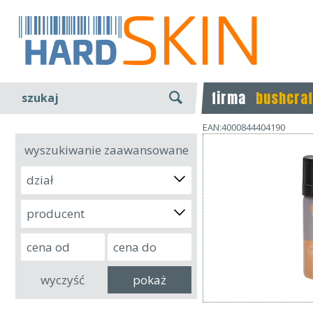
firma
bushcraf
szukaj
EAN:4000844404190
wyszukiwanie zaawansowane
dział
producent