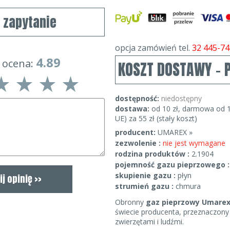
j zapytanie
opcja zamówień tel.
32 445-74
4.89
 ocena:
KOSZT DOSTAWY - 
dostępność:
niedostępny
dostawa:
od 10 zł, darmowa od 1
UE) za 55 zł (stały koszt)
producent:
UMAREX »
zezwolenie :
nie jest wymagane
rodzina produktów :
2.1904
pojemność gazu pieprzowego 
skupienie gazu :
płyn
strumień gazu :
chmura
Obronny
gaz pieprzowy Umarex
świecie producenta, przeznaczon
zwierzętami i ludźmi.