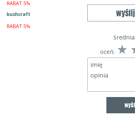
RABAT 5%
wyśli
bushcraft
RABAT 5%
4.89
1
5
0
średnia
oceń: