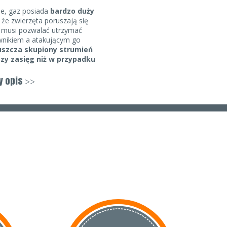
ie, gaz posiada
bardzo duży
o że zwierzęta poruszają się
y musi pozwalać utrzymać
wnikiem a atakującym go
szcza skupiony strumień
szy zasięg niż w przypadku
ównież zagwarantować większe
nie jest podatny na wiatr,
y opis
>>
ni na podmuch zwrotny.
aczenia, gaz obezwładniający
e skuteczny przeciwko
a bazie naturalnego olejku z
rażniący zarówno wobec ludzi,
bezwładniającego w gazie wynosi
ostępnych dla Ciebie, np.
nieceniem, temperaturą powyżej
zpieczny dystans od