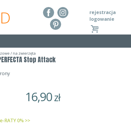
RD
rejestracja
logowanie
rzowe
/
na zwierzęta
ERFECTA Stop Attack
brony
16,90
zł
 e-RATY 0% >>