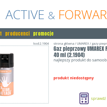
ACTIVE
FORWA
&
t
producenci
promocje
kod:2.1904
strona główna
/
UMAREX
/
gazy piep
Gaz pieprzowy UMAREX P
40 ml (2.1904)
najlepszy produkt do samoo
produkt niedostępny
sprawdź