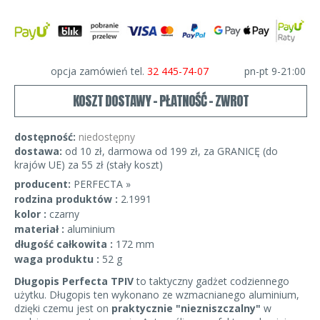
opcja zamówień tel.
32 445-74-07
pn-pt 9-21:00
KOSZT DOSTAWY - PŁATNOŚĆ - ZWROT
dostępność:
niedostępny
dostawa:
od 10 zł, darmowa od 199 zł, za GRANICĘ (do
krajów UE) za 55 zł (stały koszt)
producent:
PERFECTA »
rodzina produktów :
2.1991
kolor :
czarny
materiał :
aluminium
długość całkowita :
172 mm
waga produktu :
52 g
Długopis Perfecta TPIV
to taktyczny gadżet codziennego
użytku. Długopis ten wykonano ze wzmacnianego aluminium,
dzięki czemu jest on
praktycznie "niezniszczalny"
w