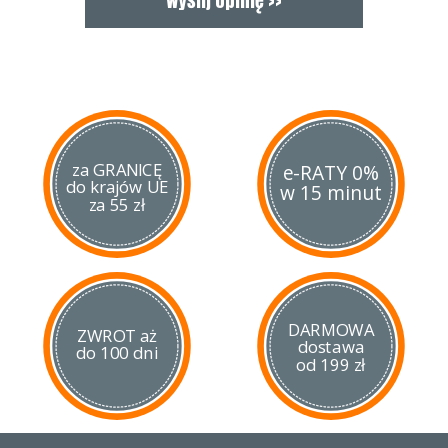
za GRANICĘ
e-RATY 0%
do krajów UE
w 15 minut
za 55 zł
DARMOWA
ZWROT aż
dostawa
do 100 dni
od 199 zł