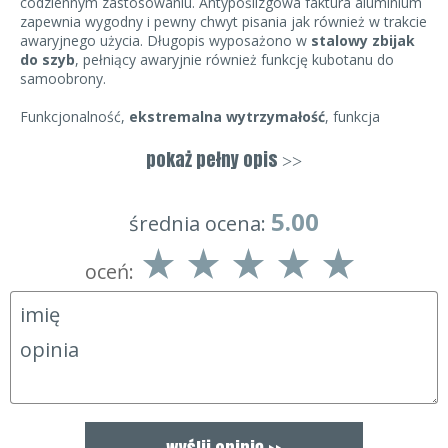
codziennym zastosowaniu. Antypoślizgowa faktura aluminium
zapewnia wygodny i pewny chwyt pisania jak również w trakcie
awaryjnego użycia. Długopis wyposażono w
stalowy zbijak
do szyb
, pełniący awaryjnie również funkcję kubotanu do
samoobrony.
Funkcjonalność,
ekstremalna wytrzymałość
, funkcja
ratunkowa - te cechy powodują, że TPIV to doskonały pomysł
na prezent dla każdego mężczyzny.
pokaż pełny opis
>>
5.00
średnia ocena:
oceń: