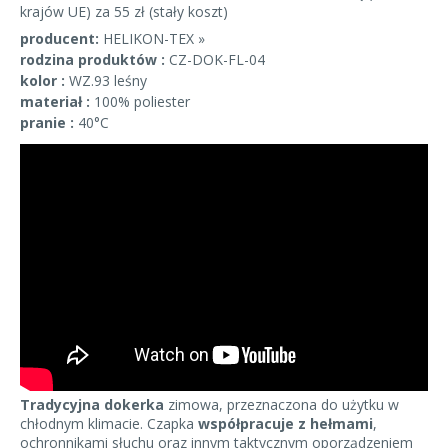
krajów UE) za 55 zł (stały koszt)
producent:
HELIKON-TEX »
rodzina produktów :
CZ-DOK-FL-04
kolor :
WZ.93 leśny
materiał :
100% poliester
pranie :
40°C
Tradycyjna dokerka
zimowa, przeznaczona do użytku w
chłodnym klimacie. Czapka
współpracuje z hełmami
,
ochronnikami słuchu oraz innym taktycznym oporządzeniem