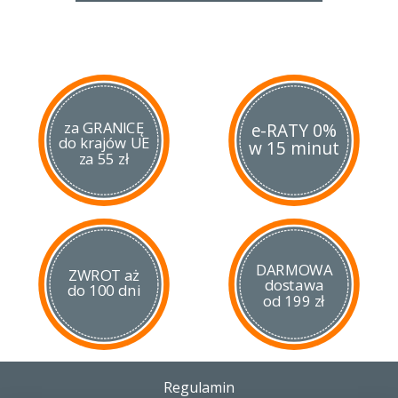
za GRANICĘ
e-RATY 0%
do krajów UE
w 15 minut
za 55 zł
DARMOWA
ZWROT aż
dostawa
do 100 dni
od 199 zł
Regulamin