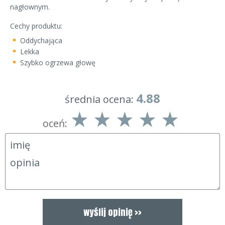
nagłownym.
Cechy produktu:
Oddychająca
Lekka
Szybko ogrzewa głowę
4.88
1
5
0
4.88
średnia ocena:
oceń: