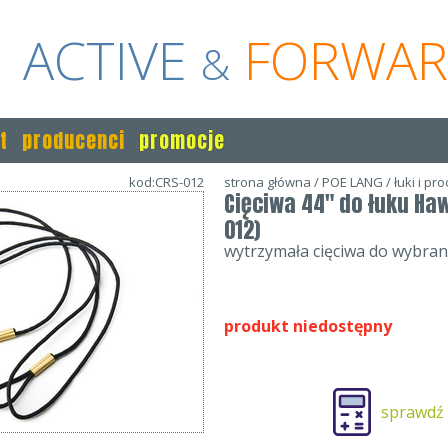
ACTIVE
FORWA
&
t
producenci
promocje
kod:CRS-012
strona główna
/
POE LANG
/
łuki i pr
Cięciwa 44" do łuku Ha
012)
wytrzymała cięciwa do wybran
produkt niedostępny
sprawdź