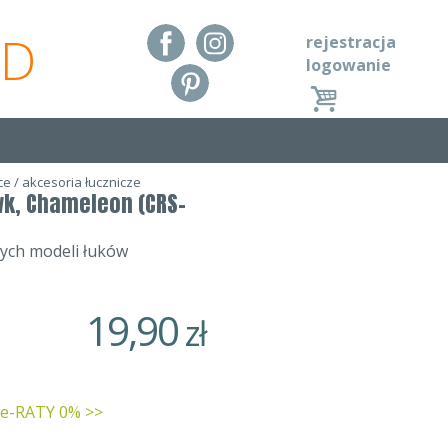
RD
rejestracja
logowanie
oce
/
akcesoria łucznicze
wk, Chameleon (CRS-
ych modeli łuków
19,90
zł
 e-RATY 0% >>