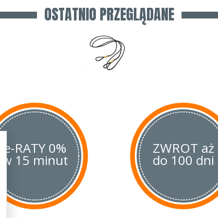
OSTATNIO PRZEGLĄDANE
e-RATY 0%
ZWROT aż
w 15 minut
do 100 dni