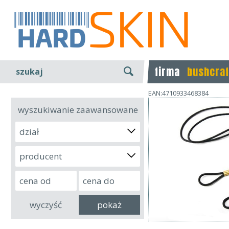
firma
bushcraf
szukaj
EAN:4710933468384
wyszukiwanie zaawansowane
dział
producent