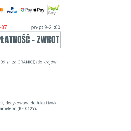
-07
pn-pt 9-21:00
PŁATNOŚĆ - ZWROT
99 zł, za GRANICĘ (do krajów
ali, dedykowana do łuku Hawk
hameleon (RE-012Y).