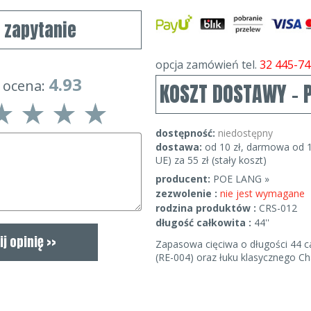
j zapytanie
opcja zamówień tel.
32 445-74
4.93
 ocena:
KOSZT DOSTAWY - 
dostępność:
niedostępny
dostawa:
od 10 zł, darmowa od 1
UE) za 55 zł (stały koszt)
producent:
POE LANG »
zezwolenie :
nie jest wymagane
rodzina produktów :
CRS-012
długość całkowita :
44''
Zapasowa cięciwa o długości 44 c
(RE-004) oraz łuku klasycznego C