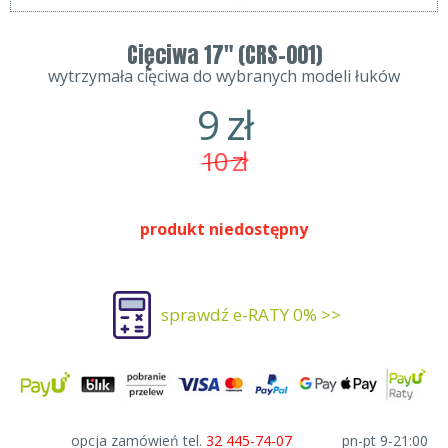
Cięciwa 17" (CRS-001)
wytrzymała cięciwa do wybranych modeli łuków
9
zł
10
zł
produkt niedostępny
sprawdź e-RATY 0% >>
opcja zamówień tel.
32 445-74-07
pn-pt 9-21:00