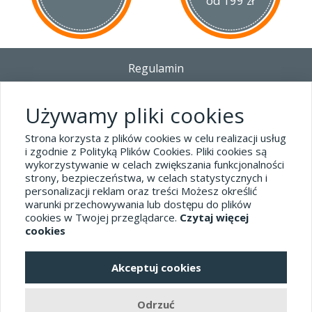
od 199 zł
Regulamin
Dostawa - Płatność - Zwrot
Polityka prywatności i pliki cookies
Używamy pliki cookies
Blog
Strona korzysta z plików cookies w celu realizacji usług
i zgodnie z Polityką Plików Cookies. Pliki cookies są
wykorzystywanie w celach zwiększania funkcjonalności
Dane kontaktowe
strony, bezpieczeństwa, w celach statystycznych i
tel.32 445-74-07
personalizacji reklam oraz treści Możesz określić
warunki przechowywania lub dostępu do plików
sklep@hard-skin.pl
cookies w Twojej przeglądarce.
Czytaj więcej
cookies
Realizacja: KM7.pl
Akceptuj cookies
pełna wersja sklepu
Odrzuć