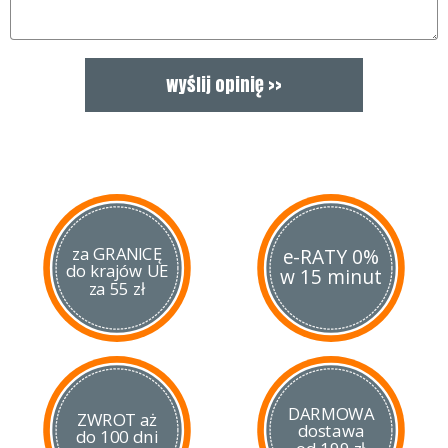
za GRANICĘ
e-RATY 0%
do krajów UE
w 15 minut
za 55 zł
DARMOWA
ZWROT aż
dostawa
do 100 dni