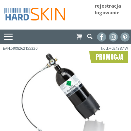
rejestracja
logowanie
EAN:5908262155320
kod:H021387.W
PROMOCJA