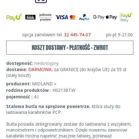
opcja zamówień tel.
32 445-74-07
pn-pt 9-21:00
KOSZT DOSTAWY - PŁATNOŚĆ - ZWROT
dostępność:
niedostępny
dostawa:
DARMOWA
, za GRANICĘ (do krajów UE) za 55 zł
(stały koszt)
producent:
MIDLAND »
rodzina produktów :
H021387.W
pojemność :
4 l
Stalowa butla na sprężone powietrze
, która służy do
ładowania karabinków PCP.
Butla posiada zintegrowany zestaw do ładowania z wężykiem,
manometrem i odpowietrznikiem. Dzięki nowemu zaworowi
karabinki można napełnić znacznie łatwiej, ponieważ