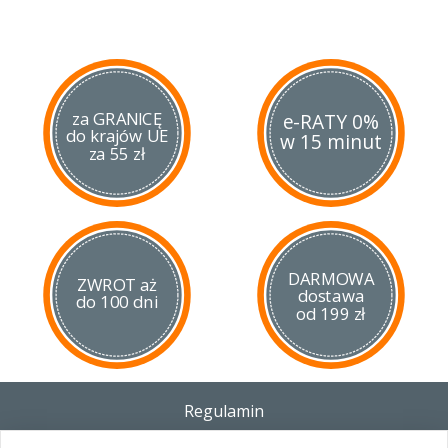
za GRANICĘ
e-RATY 0%
do krajów UE
w 15 minut
za 55 zł
DARMOWA
ZWROT aż
dostawa
do 100 dni
od 199 zł
Regulamin
Dostawa - Płatność - Zwrot