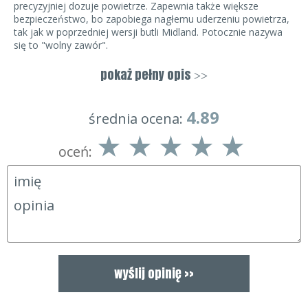
precyzyjniej dozuje powietrze. Zapewnia także większe
bezpieczeństwo, bo zapobiega nagłemu uderzeniu powietrza,
tak jak w poprzedniej wersji butli Midland. Potocznie nazywa
się to "wolny zawór".
W pełni naładowana butla zapewnia 15 – 20 ładowań
karabinka (przy pojemności zasobnika 185 cm3).
pokaż pełny opis
>>
Butle Midland są fabrycznie nowe i mają wybitą datę produkcji,
która jest jednocześnie datą pierwszego atestu. Według
4.89
średnia ocena:
polskich przepisów atest taki jest ważny przez 10 lat.
oceń:
Butle są dostarczane puste; po otrzymaniu butli należy
ją naładować sprężonym powietrzem.