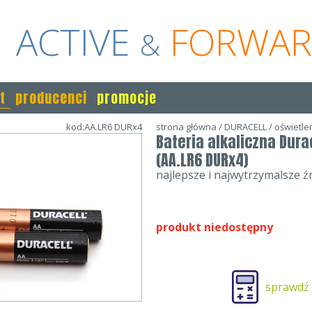
ACTIVE
FORWA
&
t
producenci
promocje
kod:AA.LR6 DURx4
strona główna
/
DURACELL
/
oświetle
Bateria alkaliczna Durac
(AA.LR6 DURx4)
najlepsze i najwytrzymalsze źr
produkt niedostępny
sprawdź