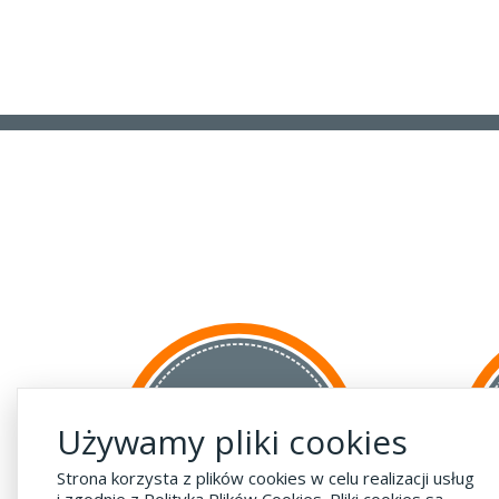
za GRANICĘ
Używamy pliki cookies
do krajów UE
za 55 zł
Strona korzysta z plików cookies w celu realizacji usług