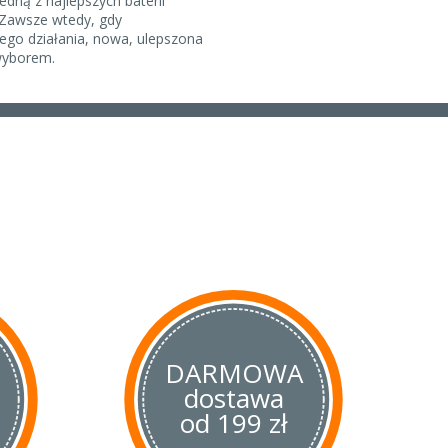
dną z najlepszych baterii
 Zawsze wtedy, gdy
ego działania, nowa, ulepszona
wyborem.
DARMOWA
dostawa
od 199 zł