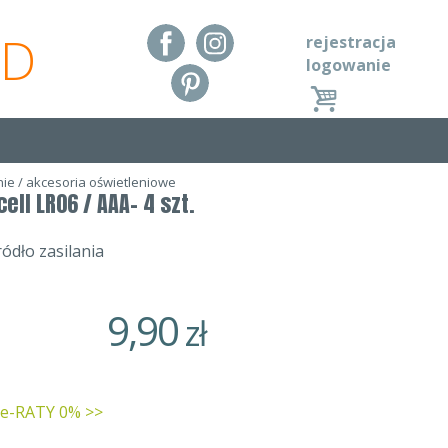
RD
rejestracja
logowanie
nie
/
akcesoria oświetleniowe
ell LR06 / AAA- 4 szt.
ódło zasilania
9,90
zł
 e-RATY 0% >>