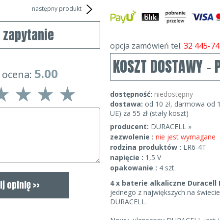
następny produkt
j zapytanie
opcja zamówień tel.
32 445-74
KOSZT DOSTAWY - 
5.00
 ocena:
dostępność:
niedostępny
dostawa:
od 10 zł, darmowa od 1
UE) za 55 zł (stały koszt)
producent:
DURACELL »
zezwolenie :
nie jest wymagane
rodzina produktów :
LR6-4T
napięcie :
1,5 V
opakowanie :
4 szt.
4 x baterie alkaliczne Duracell
jednego z największych na świecie
DURACELL.