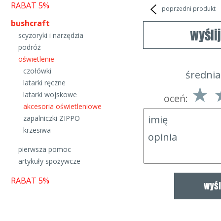
RABAT 5%
poprzedni produkt
bushcraft
wyśli
scyzoryki i narzędzia
podróż
oświetlenie
5.00
3
5
0
czołówki
średnia
latarki ręczne
latarki wojskowe
oceń:
akcesoria oświetleniowe
zapalniczki ZIPPO
krzesiwa
pierwsza pomoc
artykuły spożywcze
RABAT 5%