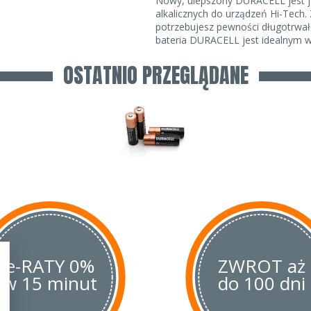
Nowy, ulepszony DURACELL jest je
alkalicznych do urządzeń Hi-Tech.
potrzebujesz pewności długotrwał
bateria DURACELL jest idealnym 
OSTATNIO PRZEGLĄDANE
e-RATY 0%
ZWROT aż
w 15 minut
do 100 dni