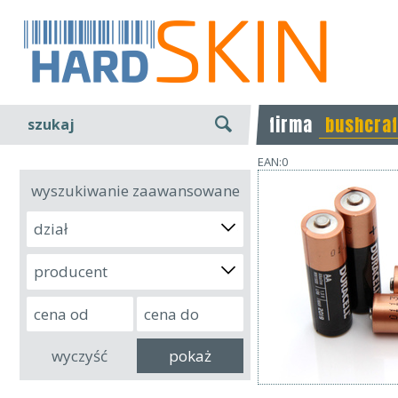
firma
bushcraf
szukaj
EAN:0
wyszukiwanie zaawansowane
dział
producent