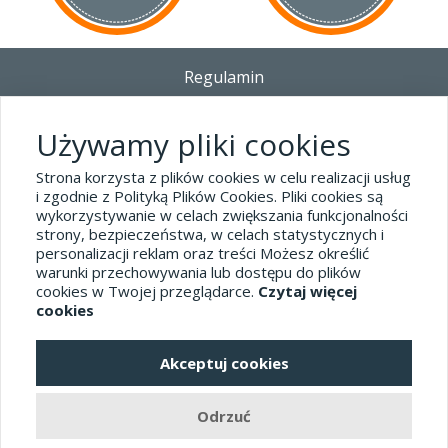
Regulamin
Dostawa - Płatność - Zwrot
Polityka prywatności i pliki cookies
Używamy pliki cookies
Blog
Strona korzysta z plików cookies w celu realizacji usług
i zgodnie z Polityką Plików Cookies. Pliki cookies są
wykorzystywanie w celach zwiększania funkcjonalności
Dane kontaktowe
strony, bezpieczeństwa, w celach statystycznych i
tel.32 445-74-07
personalizacji reklam oraz treści Możesz określić
warunki przechowywania lub dostępu do plików
sklep@hard-skin.pl
cookies w Twojej przeglądarce.
Czytaj więcej
cookies
Realizacja: KM7.pl
Akceptuj cookies
pełna wersja sklepu
Odrzuć