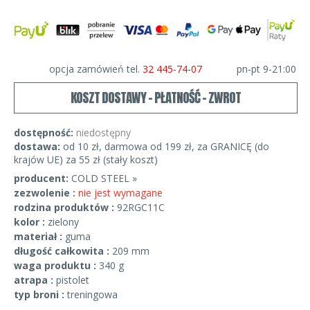
opcja zamówień tel.
32 445-74-07
pn-pt 9-21:00
KOSZT DOSTAWY - PŁATNOŚĆ - ZWROT
dostępność:
niedostępny
dostawa:
od 10 zł, darmowa od 199 zł, za GRANICĘ (do
krajów UE) za 55 zł (stały koszt)
producent:
COLD STEEL »
zezwolenie :
nie jest wymagane
rodzina produktów :
92RGC11C
kolor :
zielony
materiał :
guma
długość całkowita :
209 mm
waga produktu :
340 g
atrapa :
pistolet
typ broni :
treningowa