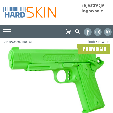
rejestracja
logowanie
EAN:5908262158161
kod:92RGC11C
PROMOCJA