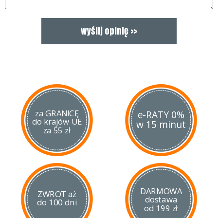
za GRANICĘ
e-RATY 0%
do krajów UE
w 15 minut
za 55 zł
DARMOWA
ZWROT aż
dostawa
do 100 dni
od 199 zł