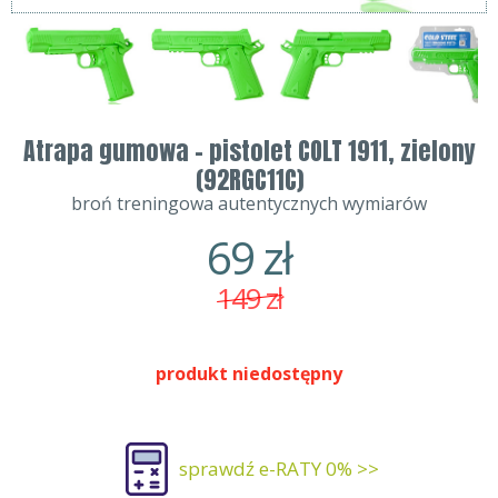
Atrapa gumowa - pistolet COLT 1911, zielony
(92RGC11C)
broń treningowa autentycznych wymiarów
69
zł
149
zł
produkt niedostępny
sprawdź e-RATY 0% >>