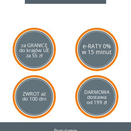
za GRANICĘ
e-RATY 0%
do krajów UE
w 15 minut
za 55 zł
DARMOWA
ZWROT aż
dostawa
do 100 dni
od 199 zł
Regulamin