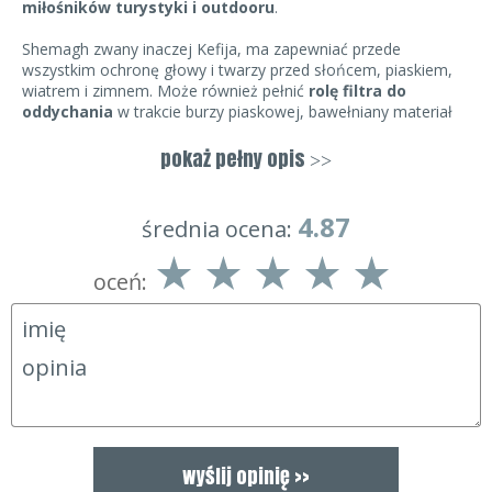
miłośników turystyki i outdooru
.
Shemagh zwany inaczej Kefija, ma zapewniać przede
wszystkim ochronę głowy i twarzy przed słońcem, piaskiem,
wiatrem i zimnem. Może również pełnić
rolę filtra do
oddychania
w trakcie burzy piaskowej, bawełniany materiał
nadaje się na awaryjny bandaż (lub temblak), hubkę do
rozpalania ognia lub ręcznik, a cała chusta dzięki swej
pokaż pełny opis
>>
kolorystyce
ma właściwości kamuflujące
.
4.87
2
5
0
Shemagh BCB jest aktualnie używany przez amerykańskie i
4.87
średnia ocena:
brytyjskie siły specjalne w Afganistanie.
oceń: