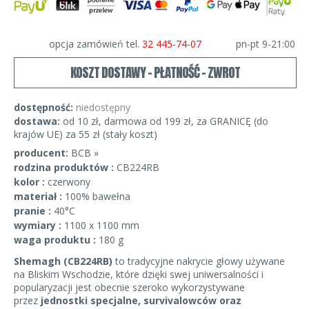
opcja zamówień tel.
32 445-74-07
pn-pt 9-21:00
KOSZT DOSTAWY - PŁATNOŚĆ - ZWROT
dostępność:
niedostępny
dostawa:
od 10 zł, darmowa od 199 zł, za GRANICĘ (do
krajów UE) za 55 zł (stały koszt)
producent:
BCB »
rodzina produktów :
CB224RB
kolor :
czerwony
materiał :
100% bawełna
pranie :
40°C
wymiary :
1100 x 1100 mm
waga produktu :
180 g
Shemagh (CB224RB)
to tradycyjne nakrycie głowy używane
na Bliskim Wschodzie, które dzięki swej uniwersalności i
popularyzacji jest obecnie szeroko wykorzystywane
przez
jednostki specjalne, survivalowców oraz