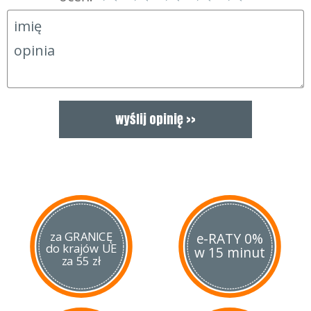
za GRANICĘ
e-RATY 0%
do krajów UE
w 15 minut
za 55 zł