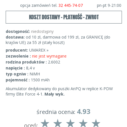
opcja zamówień tel.
32 445-74-07
pn-pt 9-21:00
KOSZT DOSTAWY - PŁATNOŚĆ - ZWROT
dostępność:
niedostępny
dostawa:
od 10 zł, darmowa od 199 zł, za GRANICĘ (do
krajów UE) za 55 zł (stały koszt)
producent:
UMAREX »
zezwolenie :
nie jest wymagane
rodzina produktów :
2.6002
napięcie :
8,4 v
typ ogniw :
NiMH
pojemność :
1500 mAh
Akumulator dedykowany do puszki AnPQ w replice K-PDW
firmy Elite Force 4-1.
Mały wyk.
4.93
średnia ocena:
oceń: