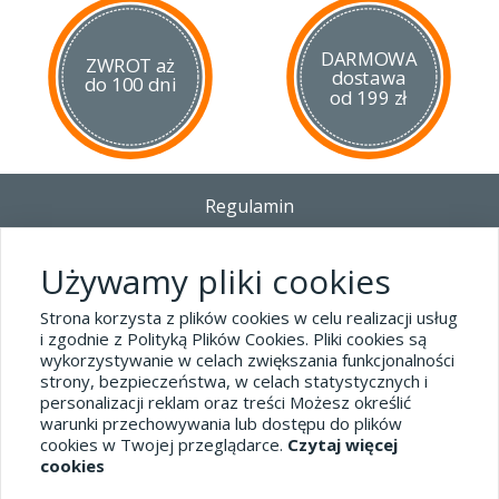
DARMOWA
ZWROT aż
dostawa
do 100 dni
od 199 zł
Regulamin
Dostawa - Płatność - Zwrot
Polityka prywatności i pliki cookies
Używamy pliki cookies
Blog
Strona korzysta z plików cookies w celu realizacji usług
i zgodnie z Polityką Plików Cookies. Pliki cookies są
wykorzystywanie w celach zwiększania funkcjonalności
Dane kontaktowe
strony, bezpieczeństwa, w celach statystycznych i
tel.32 445-74-07
personalizacji reklam oraz treści Możesz określić
warunki przechowywania lub dostępu do plików
sklep@hard-skin.pl
cookies w Twojej przeglądarce.
Czytaj więcej
cookies
Realizacja: KM7.pl