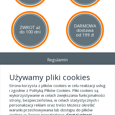
DARMOWA
ZWROT aż
dostawa
do 100 dni
od 199 zł
Regulamin
Dostawa - Płatność - Zwrot
Polityka prywatności i pliki cookies
Używamy pliki cookies
Blog
Strona korzysta z plików cookies w celu realizacji usług
i zgodnie z Polityką Plików Cookies. Pliki cookies są
wykorzystywanie w celach zwiększania funkcjonalności
Dane kontaktowe
strony, bezpieczeństwa, w celach statystycznych i
tel.32 445-74-07
personalizacji reklam oraz treści Możesz określić
warunki przechowywania lub dostępu do plików
sklep@hard-skin.pl
cookies w Twojej przeglądarce.
Czytaj więcej