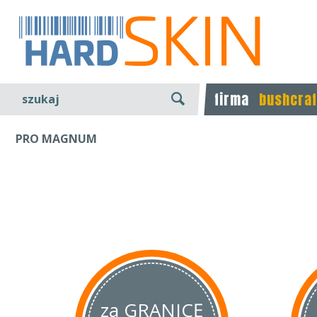
firma
bushcraf
szukaj
PRO MAGNUM
za GRANICĘ