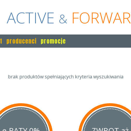
ACTIVE
FORWA
&
t
producenci
promocje
brak produktów spełniających kryteria wyszukiwania
e-RATY 0%
ZWROT aż