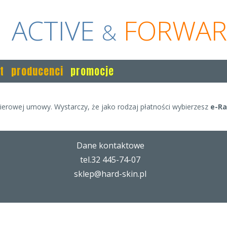
ACTIVE
FORWA
&
t
producenci
promocje
erowej umowy. Wystarczy, że jako rodzaj płatności wybierzesz
e-Ra
Dane kontaktowe
tel.32 445-74-07
sklep@hard-skin.pl